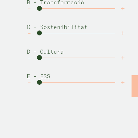
B
- Transformació
-
+
C
- Sostenibilitat
-
+
D
- Cultura
-
+
E
- ESS
-
+