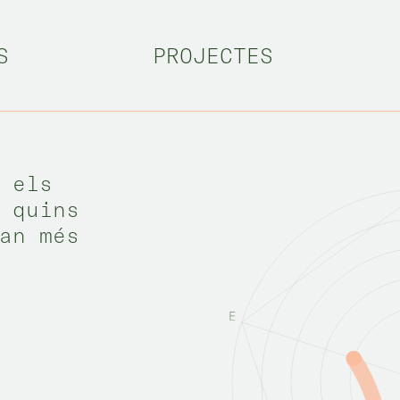
rativa
S
PROJECTES
 els
 quins
an més